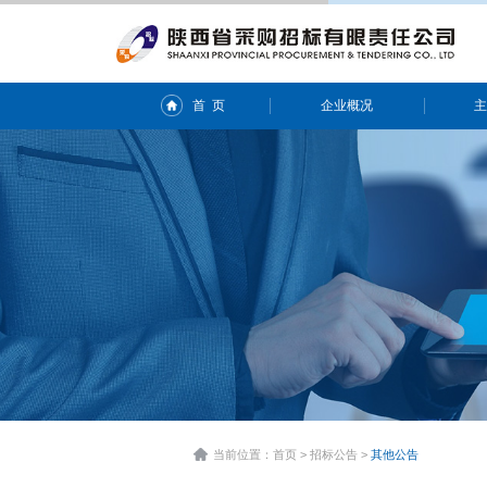
首 页
企