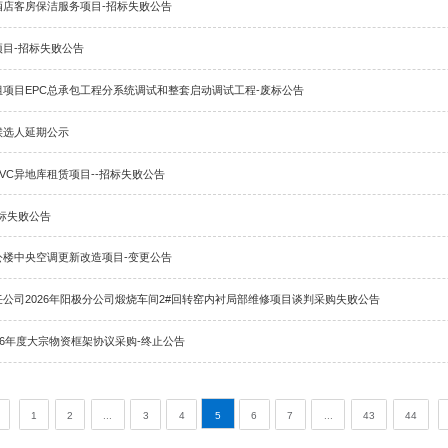
汽车身厂积放链输送机设备维修采购失败公告
城钼业汝阳有限责任公司露天矿边坡雷达系统建设项目-终止公告
美鑫产业投资有限公司锦阳电厂#2电除尘灰斗防堵免伴热系统研究
有色天宏瑞科硅材料有限责任公司硅烷管束式集装箱辅助检验服务-
县李家石畔村历史遗留矿坑煤矸石用于矿坑回填治理工程勘察设计
锌业有限公司硫精砂采购[重新招标]-招标失败公告
航港城市物业管理有限公司酒店客房保洁服务项目-招标失败公告
咸阳国际机场业务用车购置项目-招标失败公告