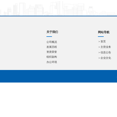
榆能横
秦农
陕西
陕西
中国
陕西
汉中