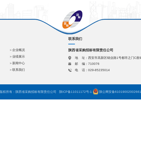
山电厂二期2×1000MW机组项目EPC总承包工程分系统调试和
银行自助设备采购项目入围候选人延期公示
金泰化学神木氯碱有限公司PVC异地库租赁项目--招标失败公告
锌业有限公司硫精砂采购-招标失败公告
工商银行陕西省分行本部办公楼中央空调更新改造项目-变更公告
有色榆林新材料集团有限责任公司2026年阳极分公司煅烧车间2#
锌业锌冶炼有限责任公司2026年度大宗物资框架协议采购-终止公