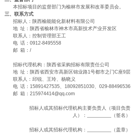
本招标项目的监督部门为榆林市发展和改革委员会。
三、联系方式
招标人：
陕西榆能能化新材料有限公司
地
址：陕西省榆林市神木市高新技术产业开发区
联系人：控制管理部王工
电
话：
0912-8495558
邮
箱：
/
招标代理机构：陕西省采购招标有限责任公司
地
址：陕西省西安市高新区锦业路
1
号都市之门
C
座
9
层
联系人：邱锐、王玲、杨晓义
电
话：
15891427535
、
18092851030
、
029-88496536
邮
箱：
215974414@qq.com
招标人或其招标代理机构主要负责人（项目负责
人）：
（签名）
招标人或其招标代理机构：
（盖章）